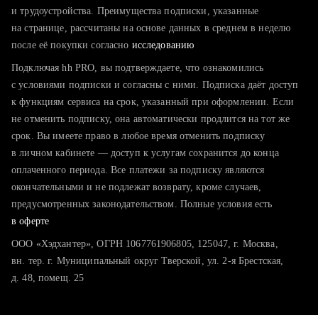
тратите много времени на поиск и вручную поднимаете
и трудоустройства. Преимущества подписки, указанные
резюме
на странице, рассчитаны на основе данных в среднем в неделю
после её покупки согласно
хотите сравнить себя с конкурентами и оценить шансы
исследованию
Подключая hh PRO, вы подтверждаете, что ознакомились
с условиями подписки и согласны с ними. Подписка даёт доступ
к функциям сервиса на срок, указанный при оформлении. Если
не отменить подписку, она автоматически продлится на тот же
срок. Вы имеете право в любое время отменить подписку
в личном кабинете — доступ к услугам сохранится до конца
оплаченного периода. Все платежи за подписку являются
окончательными и не подлежат возврату, кроме случаев,
предусмотренных законодательством. Полные условия есть
в оферте
ООО «Хэдхантер», ОГРН 1067761906805, 125047, г. Москва,
вн. тер. г. Муниципальный округ Тверской, ул. 2-я Брестская,
д. 48, помещ. 25