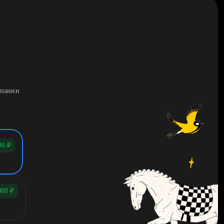
мпании
96
₽
088
₽