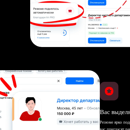
Вас выделя
Резюме ярко под
вас пригласят р