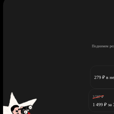
Поднимем рез
279
₽
в н
3 587
₽
1 499
₽
за 