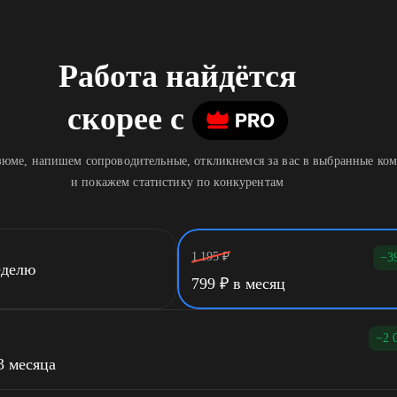
Работа найдётся
скорее
c
юме, напишем сопроводительные, откликнемся за вас в выбранные ко
и покажем статистику по конкурентам
1 195
₽
−3
еделю
799
₽
в месяц
−2 
3 месяца