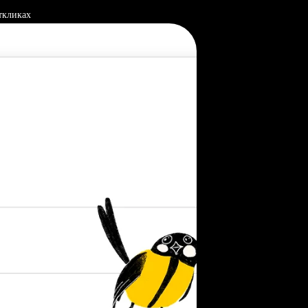
ткликах