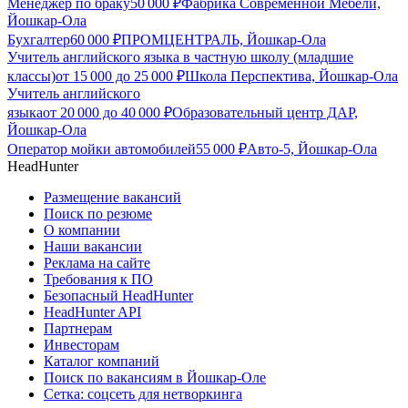
Менеджер по браку
50 000
₽
Фабрика Современной Мебели,
Йошкар-Ола
Бухгалтер
60 000
₽
ПРОМЦЕНТРАЛЬ, Йошкар-Ола
Учитель английского языка в частную школу (младшие
классы)
от
15 000
до
25 000
₽
Школа Перспектива, Йошкар-Ола
Учитель английского
языка
от
20 000
до
40 000
₽
Образовательный центр ДАР,
Йошкар-Ола
Оператор мойки автомобилей
55 000
₽
Авто-5, Йошкар-Ола
HeadHunter
Размещение вакансий
Поиск по резюме
О компании
Наши вакансии
Реклама на сайте
Требования к ПО
Безопасный HeadHunter
HeadHunter API
Партнерам
Инвесторам
Каталог компаний
Поиск по вакансиям в Йошкар-Оле
Сетка: соцсеть для нетворкинга