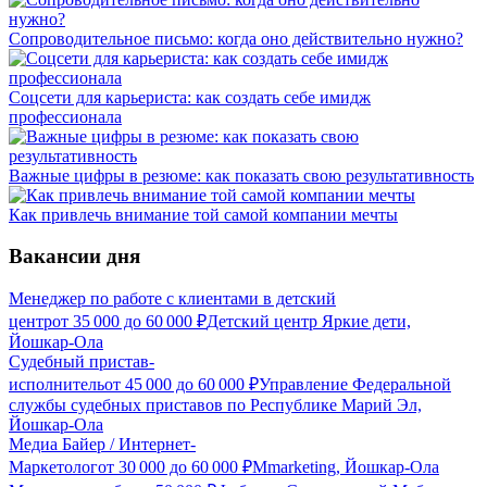
Сопроводительное письмо: когда оно действительно нужно?
Соцсети для карьериста: как создать себе имидж
профессионала
Важные цифры в резюме: как показать свою результативность
Как привлечь внимание той самой компании мечты
Вакансии дня
Менеджер по работе с клиентами в детский
центр
от
35 000
до
60 000
₽
Детский центр Яркие дети,
Йошкар-Ола
Судебный пристав-
исполнитель
от
45 000
до
60 000
₽
Управление Федеральной
службы судебных приставов по Республике Марий Эл,
Йошкар-Ола
Медиа Байер / Интернет-
Маркетолог
от
30 000
до
60 000
₽
Mmarketing, Йошкар-Ола