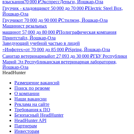
взыскания
70 000
₽
ЭкспрессДеньги, Йошкар-Ола
Грузчик - кладовщик
от
50 000
до
70 000
₽
Electric Steel Box,
Йошкар-Ола
Грузчик
от
70 000
до
90 000
₽
Стилмэн, Йошкар-Ола
Машинист резальных
машин
от
57 000
до
80 000
₽
Полиграфическая компания
Принтстайл, Йошкар-Ола
Заведующий учебной частью в лицей
«Инфотех»
от
70 000
до
85 000
₽
iSpring, Йошкар-Ола
Санитар ветеринарный
от
27 093
до
30 000
₽
ГБУ Республики
Марий Эл Республиканская ветеринарная лаборатория,
Йошкар-Ола
HeadHunter
Размещение вакансий
Поиск по резюме
О компании
Наши вакансии
Реклама на сайте
Требования к ПО
Безопасный HeadHunter
HeadHunter API
Партнерам
Инвесторам