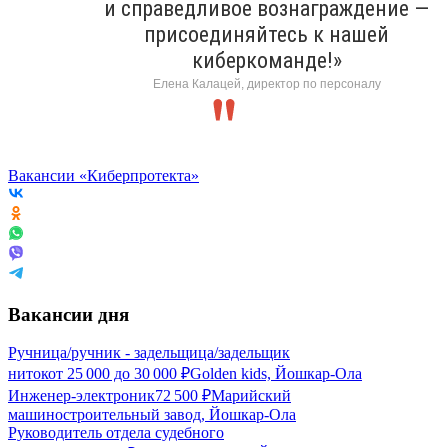
и справедливое вознаграждение —
присоединяйтесь к нашей
киберкоманде!»
Елена Калацей, директор по персоналу
Вакансии «Киберпротекта»
Вакансии дня
Ручница/ручник - задельщица/задельщик
ниток
от
25 000
до
30 000
₽
Golden kids, Йошкар-Ола
Инженер-электроник
72 500
₽
Марийский
машиностроительный завод, Йошкар-Ола
Руководитель отдела судебного