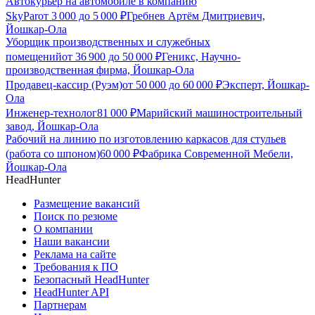
Автокурьер на автомобиле в компанию
SkyPar
от
3 000
до
5 000
₽
Гребнев Артём Дмитриевич,
Йошкар-Ола
Уборщик производственных и служебных
помещений
от
36 900
до
50 000
₽
Геникс, Научно-
производственная фирма, Йошкар-Ола
Продавец-кассир (Руэм)
от
50 000
до
60 000
₽
Эксперт, Йошкар-
Ола
Инженер-технолог
81 000
₽
Марийский машиностроительный
завод, Йошкар-Ола
Рабочий на линию по изготовлению каркасов для стульев
(работа со шпоном)
60 000
₽
Фабрика Современной Мебели,
Йошкар-Ола
HeadHunter
Размещение вакансий
Поиск по резюме
О компании
Наши вакансии
Реклама на сайте
Требования к ПО
Безопасный HeadHunter
HeadHunter API
Партнерам