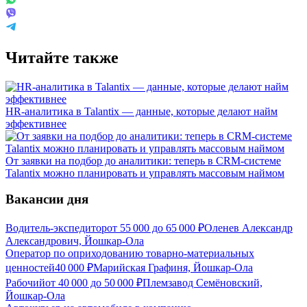
Читайте также
HR-аналитика в Talantix — данные, которые делают найм
эффективнее
От заявки на подбор до аналитики: теперь в CRM-системе
Talantix можно планировать и управлять массовым наймом
Вакансии дня
Водитель-экспедитор
от
55 000
до
65 000
₽
Оленев Александр
Александрович, Йошкар-Ола
Оператор по оприходованию товарно-материальных
ценностей
40 000
₽
Марийская Графиня, Йошкар-Ола
Рабочий
от
40 000
до
50 000
₽
Племзавод Семёновский,
Йошкар-Ола