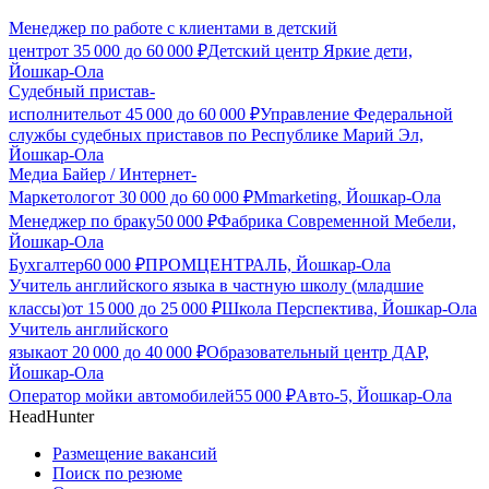
Менеджер по работе с клиентами в детский
центр
от
35 000
до
60 000
₽
Детский центр Яркие дети,
Йошкар-Ола
Судебный пристав-
исполнитель
от
45 000
до
60 000
₽
Управление Федеральной
службы судебных приставов по Республике Марий Эл,
Йошкар-Ола
Медиа Байер / Интернет-
Маркетолог
от
30 000
до
60 000
₽
Mmarketing, Йошкар-Ола
Менеджер по браку
50 000
₽
Фабрика Современной Мебели,
Йошкар-Ола
Бухгалтер
60 000
₽
ПРОМЦЕНТРАЛЬ, Йошкар-Ола
Учитель английского языка в частную школу (младшие
классы)
от
15 000
до
25 000
₽
Школа Перспектива, Йошкар-Ола
Учитель английского
языка
от
20 000
до
40 000
₽
Образовательный центр ДАР,
Йошкар-Ола
Оператор мойки автомобилей
55 000
₽
Авто-5, Йошкар-Ола
HeadHunter
Размещение вакансий
Поиск по резюме