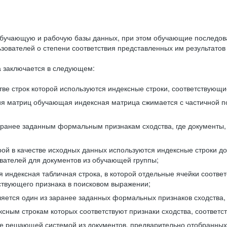
бучающую и рабочую базы данных, при этом обучающие последов
ователей о степени соответствия представленных им результатов 
 заключается в следующем:
ве строк которой используются индексные строки, соответствующ
ия матриц обучающая индексная матрица сжимается с частичной п
аранее заданным формальным признакам сходства, где документы,
ой в качестве исходных данных используются индексные строки д
ователей для документов из обучающей группы;
индексная табличная строка, в которой отдельные ячейки соответ
тствующего признака в поисковом выражении;
ляется один из заранее заданных формальных признаков сходства
ксным строкам которых соответствуют признаки сходства, соотве
е решающей системой из документов, предварительно отобранных 