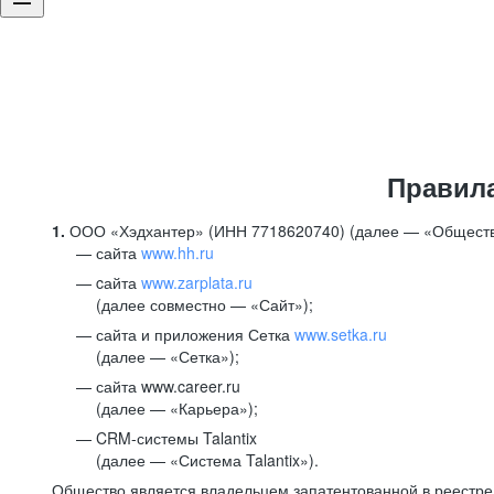
Правил
1.
ООО «Хэдхантер» (ИНН 7718620740) (далее — «Обществ
сайта
www.hh.ru
cайта
www.zarplata.ru
(далее совместно — «Сайт»);
сайта и приложения Сетка
www.setka.ru
(далее — «Сетка»);
сайта www.career.ru
(далее — «Карьера»);
CRM-системы Talantix
(далее — «Система Talantix»).
Общество является владельцем запатентованной в реестр