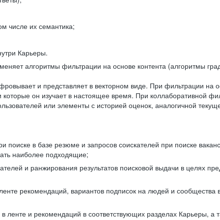
ом числе их семантика;
нутри Карьеры.
еняет алгоритмы фильтрации на основе контента (алгоритмы град
фровывает и представляет в векторном виде. При фильтрации на о
ли которые он изучает в настоящее время. При коллаборативной ф
льзователей или элементы с историей оценок, аналогичной текущ
и поиске в базе резюме и запросов соискателей при поиске вакан
рать наиболее подходящие;
одателей и ранжирования результатов поисковой выдачи в целях п
 ленте рекомендаций, вариантов подписок на людей и сообщества 
 в ленте и рекомендаций в соответствующих разделах Карьеры, а