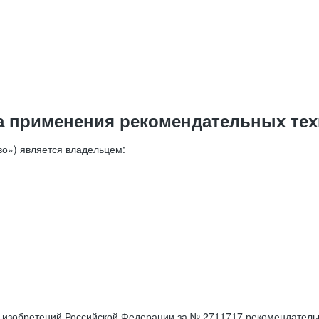
а применения рекомендательных тех
о») является владельцем:
е изобретений Российской Федерации за № 2711717 рекомендатель