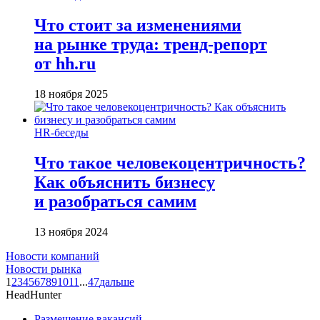
Что стоит за изменениями
на рынке труда: тренд-репорт
от hh.ru
18 ноября 2025
HR-беседы
Что такое человеко­центричность?
Как объяснить бизнесу
и разобраться самим
13 ноября 2024
Новости компаний
Новости рынка
1
2
3
4
5
6
7
8
9
10
11
...
47
дальше
HeadHunter
Размещение вакансий