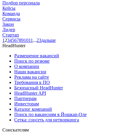
Подбор персонала
Кейсы
Команда
Сервисы
Закон
Лидер
Стартап
1
2
3
4
5
6
7
8
9
10
11
...
23
дальше
HeadHunter
Размещение вакансий
Поиск по резюме
О компании
Наши вакансии
Реклама на сайте
Требования к ПО
Безопасный HeadHunter
HeadHunter API
Партнерам
Инвесторам
Каталог компаний
Поиск по вакансиям в Йошкар-Оле
Сетка: соцсеть для нетворкинга
Соискателям