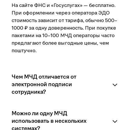
На сайте ФНС и «Госуслугах» — бесплатно.
При оформлении через оператора ЭДО
стоимость зависит от тарифа, обычно 500–
1000 ₽ за одну доверенность. При покупке
пакетами на 10–100 МЧД операторы часто
предлагают более выгодные цены, чем
поштучно.
Чем МЧД отличается от
электронной подписи
сотрудника?
МЧД — электронный аналог бумажной
Можно ли одну МЧД
доверенности, который подтверждает
использовать в нескольких
полномочия работника. Электронная
системах?
подпись (КЭП) — инструмент для