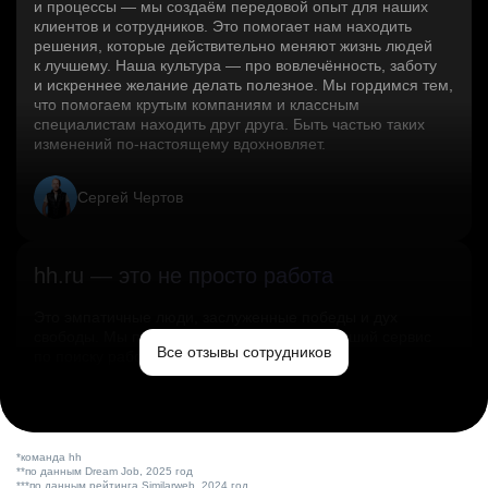
и процессы — мы создаём передовой опыт для наших
клиентов и сотрудников. Это помогает нам находить
решения, которые действительно меняют жизнь людей
к лучшему. Наша культура — про вовлечённость, заботу
и искреннее желание делать полезное. Мы гордимся тем,
что помогаем крутым компаниям и классным
специалистам находить друг друга. Быть частью таких
изменений по‑настоящему вдохновляет.
Сергей Чертов
hh.ru — это не просто работа
Это эмпатичные люди, заслуженные победы и дух
свободы. Мы помогаем миру и создаём лучший сервис
Все отзывы сотрудников
по поиску работы в стране.
Ольга Емельянова
*команда hh
**по данным Dream Job, 2025 год
***по данным рейтинга Similarweb, 2024 год