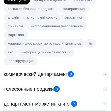
все отделы
продукты и проекты
разработка
развитие бизнеса и продажи
тестирование
дизайн
клиентский сервис
аналитика
финансы
информационная безопасность
маркетинг
корпоративное развитие рынков и капиталов
hr
axo
информационные технологии
юриспруденция
коммерческий департамент
9
Менеджер по работе с ключевыми клиентами (КАМ)
телефонные продажи
8
HeadHunter::Коммерческий департамент
вчера
Менеджер по продажам B2B
департамент маркетинга и pr
з/п не указана
7
HeadHunter::Телефонные продажи
Москва