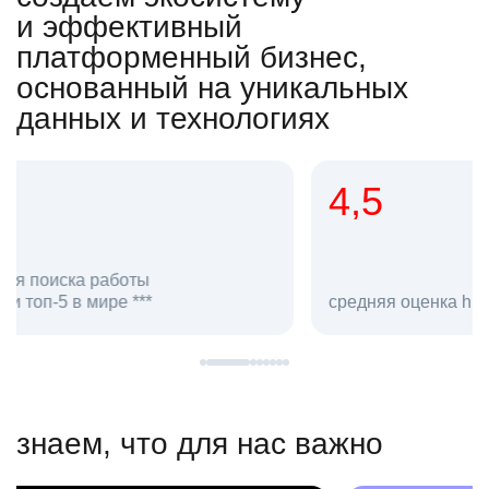
и эффективный
платформенный бизнес,
основанный на уникальных
данных и технологиях
4,5
20
сотруд
средняя оценка hh.ru как работодателя **
в hh.ru
знаем, что для нас важно