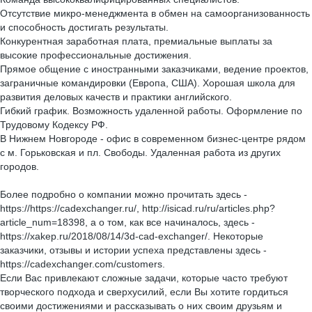
Отсутствие микро-менеджмента в обмен на самоорганизованность
и способность достигать результаты.
Конкурентная заработная плата, премиальные выплаты за
высокие профессиональные достижения.
Прямое общение с иностранными заказчиками, ведение проектов,
заграничные командировки (Европа, США). Хорошая школа для
развития деловых качеств и практики английского.
Гибкий график. Возможность удаленной работы. Оформление по
Трудовому Кодексу РФ.
В Нижнем Новгороде - офис в современном бизнес-центре рядом
с м. Горьковская и пл. Свободы. Удаленная работа из других
городов.
Более подробно о компании можно прочитать здесь -
https://https://cadexchanger.ru/, http://isicad.ru/ru/articles.php?
article_num=18398, а о том, как все начиналось, здесь -
https://xakep.ru/2018/08/14/3d-cad-exchanger/. Некоторые
заказчики, отзывы и истории успеха представлены здесь -
https://cadexchanger.com/customers.
Если Вас привлекают сложные задачи, которые часто требуют
творческого подхода и сверхусилий, если Вы хотите гордиться
своими достижениями и рассказывать о них своим друзьям и