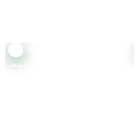
Почему сотрудники выбирают
«Пятёрочку»?
Масштаб и надёжность
«Пятёрочка» – крупный федеральный ритейлер, который
создаёт тренды, меняющие сферу розничной торговли.
Компания реализует множество социальных
и экологических инициатив, поддерживает местные
сообщества.