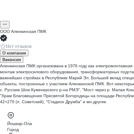
ООО
Аленкинская ПМК
Нет отзывов
О компании
Вакансии
Аленкинская ПМК организована в 1976 году как электромонтажная
монтаж электросилового оборудования, трансформаторных подстанц
важнейших стройках в Республике Марий Эл. Большой вклад специа
объекты, построенные с участием Аленкинской ПМК. Вот некоторые 
с. Русские Шои Куженерского р-на РМЭ", "Мост через р. Малая Кокш
"Храм Благовещения Пресвятой Богородицы на площади Республики
42+270 (п. Советский), "Стадион Дружба" и мн.другие.
Йошкар-Ола
Город