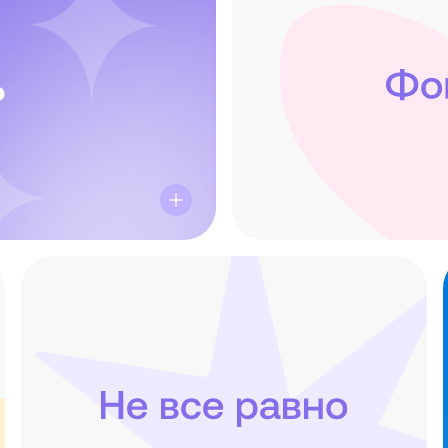
ть особенным —
Люди самое це
им собой