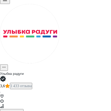
Улыбка радуги
3,6
1 433 отзыва
·