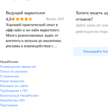
Ведущий маркетолог
Хотите видеть з
4,8
отзывов?
Январь 2026
Хороший практический опыт в
Дайте знать об эт
офф-лайн и он-лайн маркетинге.
работодателя откр
Много разноплановых задач: от
контента и визуала до аналитики,
рекламы и взаимодействия с
подрядчиками. Это позволило
Показывайте бо
прокачать навыки системного
HeadHunter
мышления и научиться работать в
Размещение вакансий
условиях реального бизнеса, а не
Поиск по резюме
«учебных кейсов». Нравится, что
О компании
есть возможность влиять на
Наши вакансии
процессы и предлагать идеи —
Реклама на сайте
инициативы в целом слышат и
Требования к ПО
обсуждают. Работа дает
Безопасный HeadHunter
понимание локального рынка,
HeadHunter API
особенностей аудитории и
Партнерам