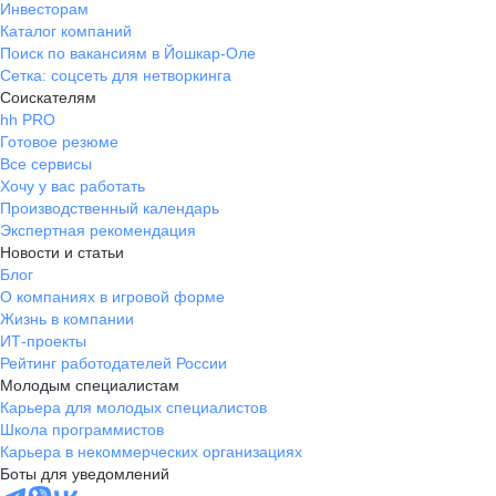
специфики продвижения офлайн-
Инвесторам
Каталог компаний
бизнеса. Работа для тех, кто готов
Поиск по вакансиям в Йошкар-Оле
брать на себя ответственность,
Сетка: соцсеть для нетворкинга
работать в режиме
Соискателям
многозадачности и хочет расти
hh PRO
профессионально через практику.
Готовое резюме
Отдельно хочу отметить хороший
Все сервисы
коллектив — в команде
Хочу у вас работать
комфортная рабочая атмосфера,
Производственный календарь
люди открыты к диалогу и
Экспертная рекомендация
взаимодействию, есть взаимная
Новости и статьи
Блог
поддержка. Это сильно облегчает
О компаниях в игровой форме
рабочие процессы и помогает
Жизнь в компании
быстрее включаться в задачи.
ИТ-проекты
Рейтинг работодателей России
Молодым специалистам
Карьера для молодых специалистов
Школа программистов
Карьера в некоммерческих организациях
Боты для уведомлений