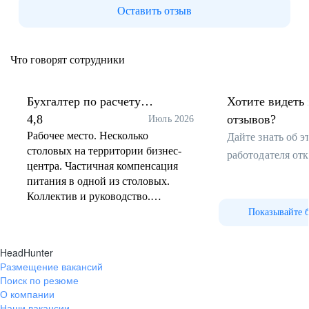
Оставить отзыв
Что говорят сотрудники
Бухгалтер по расчету
Хотите видеть 
заработной платы
4,8
отзывов?
Июль 2026
Рабочее место. Несколько
Дайте знать об 
столовых на территории бизнес-
работодателя от
центра. Частичная компенсация
питания в одной из столовых.
Коллектив и руководство.
Руководители отстаивают своих
Показывайте 
подчиненных при взаимодействии
с ИП. В течение дня 1 ч
HeadHunter
обеденный перерыв и 2 перерыва
Размещение вакансий
по 15 мин в начале и конце дня.
Поиск по резюме
Хорошо настроенные процессы
О компании
взаимодействия с кадровиками.
Наши вакансии