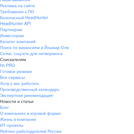
Настроенные процессы передачи
Реклама на сайте
информации о выплатах
Требования к ПО
Безопасный HeadHunter
экономическому отделу через 1С:
HeadHunter API
Комплексная автоматизация.
Партнерам
Зарплата была средней по рынку в
Инвесторам
период работы с 2016 по 2017
Каталог компаний
годы. Не смотря на то, что в
Поиск по вакансиям в Йошкар-Оле
последствии оплату разделили на
Сетка: соцсеть для нетворкинга
оклад, переменную часть и KPI,
Соискателям
всегда получала зарплату в полном
hh PRO
объеме. Конечно, хотелось бы
Готовое резюме
зарплату выше, так как нагрузка
Все сервисы
Хочу у вас работать
была высокая. Большое количество
Производственный календарь
различных ситуаций, которые
Экспертная рекомендация
способствовали накоплению
Новости и статьи
опыта. Корпоративные
Блог
мероприятия. Наличие кухни-
О компаниях в игровой форме
столовой, если носишь еду с
Жизнь в компании
собой, и чайников и кулеров рядом
ИТ-проекты
с рабочими местами. Парк рядом с
Рейтинг работодателей России