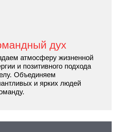
омандный дух
здаем атмосферу жизнен­ной
ергии и позитивного подхода
делу. Объединяем
лантливых и ярких людей
команду.