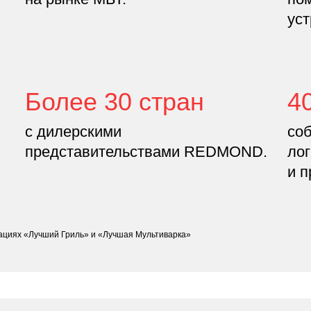
уст
Более 30 стран
4
с дилерскими
соб
представительствами REDMOND.
лог
и п
нациях «Лучший Гриль» и «Лучшая Мультиварка»