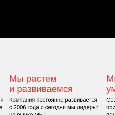
Мы растем
М
и развиваемся
у
ся
Компания постоянно развивается
Со
е
с 2006 года и сегодня мы лидеры*
пр
на рынке МБТ.
по