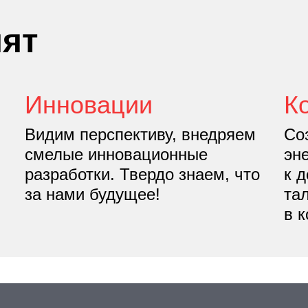
нят
Инновации
К
Видим перспективу, внедряем
Со
смелые иннова­ционные
эн
разработки. Твердо знаем, что
к 
за нами будущее!
та
в 