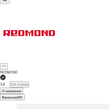
REDMOND
3,9
424 отзыва
О компании
Вакансии
291