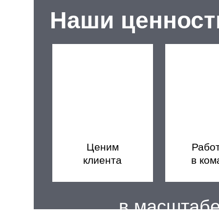
Наши ценност
Ценим
Рабо
клиента
в ком
в масштаб