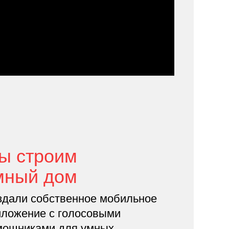
ы строим
мный дом
здали собственное мобильное
иложение с голосовыми
мощниками для умных