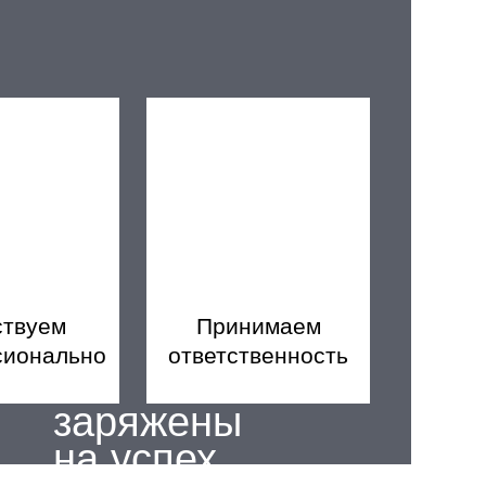
ствуем
Принимаем
сионально
ответственность
заряжены
на успех