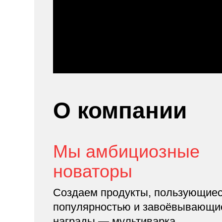
О компании
Мы амбициозные
новаторы
Создаем продукты, пользующие
популярностью и завоёвывающи
награды — мультиварка