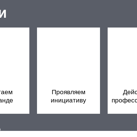
и
таем
Проявляем
Дей
анде
инициативу
профес
е