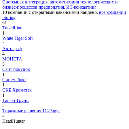
Системная интеграция, автоматизация технологических и
бизнес-процессов предприятия, ИТ-консалтинг
10
компаний с открытыми вакансиями
найдено,
все компании
iSpring
61
TravelLine
1
White Tiger Soft
4
Автограф
4
МОНЕТА
5
Сайт покупок
1
Синемабокс
1
СКБ Хроматэк
1
Таргет Групп
2
Тиражные решения 1С-Рарус
4
HeadHunter