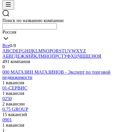
Поиск по названию компании
Россия
Все
0-9
A
B
C
D
E
F
G
H
I
J
K
L
M
N
O
P
Q
R
S
T
U
V
W
X
Y
Z
А
Б
В
Г
Д
Е
Ж
З
И
Й
К
Л
М
Н
О
П
Р
С
Т
У
Ф
Х
Ц
Ч
Ш
Щ
Э
Ю
Я
491 компания
0
000 МАГАЗИН МАГАЗИНОВ - Эксперт по торговой
недвижимости
1 вакансия
01-СЕРВИС
1 вакансия
0250
2 вакансии
0.75 GROUP
15 вакансий
0901
1 вакансия
1