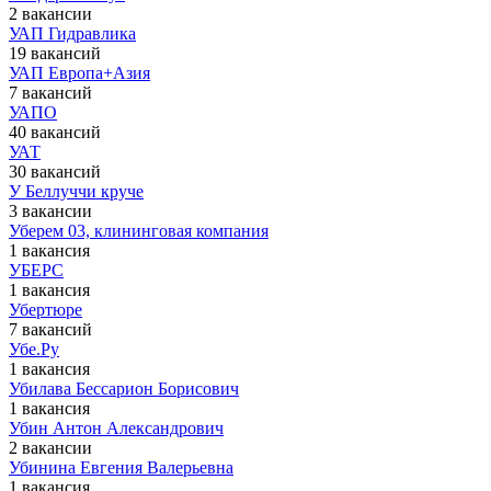
2 вакансии
УАП Гидравлика
19 вакансий
УАП Европа+Азия
7 вакансий
УАПО
40 вакансий
УАТ
30 вакансий
У Беллуччи круче
3 вакансии
Уберем 03, клининговая компания
1 вакансия
УБЕРС
1 вакансия
Убертюре
7 вакансий
Убе.Ру
1 вакансия
Убилава Бессарион Борисович
1 вакансия
Убин Антон Александрович
2 вакансии
Убинина Евгения Валерьевна
1 вакансия