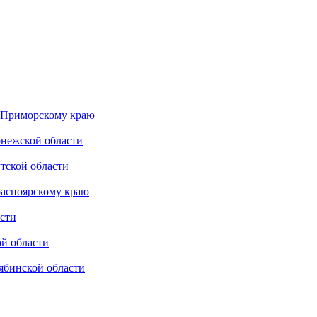
 Приморскому краю
нежской области
тской области
асноярскому краю
сти
й области
ябинской области