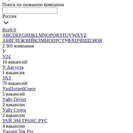
Поиск по названию компании
Россия
Все
0-9
A
B
C
D
E
F
G
H
I
J
K
L
M
N
O
P
Q
R
S
T
U
V
W
X
Y
Z
А
Б
В
Г
Д
Е
Ж
З
И
Й
К
Л
М
Н
О
П
Р
С
Т
У
Ф
Х
Ц
Ч
Ш
Щ
Э
Ю
Я
2 301 компания
У
У24
10 вакансий
У Августа
1 вакансия
УАЗ
70 вакансий
УазПотребСоюз
5 вакансий
Уайт Групп
2 вакансии
Уайт Стоун
2 вакансии
УАЙ ЭМ ТРАНС РУС
4 вакансии
Уандер Тек Рус