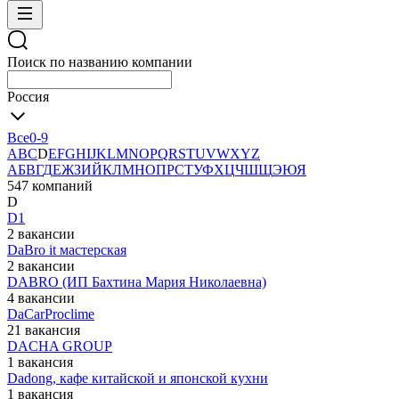
Поиск по названию компании
Россия
Все
0-9
A
B
C
D
E
F
G
H
I
J
K
L
M
N
O
P
Q
R
S
T
U
V
W
X
Y
Z
А
Б
В
Г
Д
Е
Ж
З
И
Й
К
Л
М
Н
О
П
Р
С
Т
У
Ф
Х
Ц
Ч
Ш
Щ
Э
Ю
Я
547 компаний
D
D1
2 вакансии
DaBro it мастерская
2 вакансии
DABRO (ИП Бахтина Мария Николаевна)
4 вакансии
DaCarProclime
21 вакансия
DACHA GROUP
1 вакансия
Dadong, кафе китайской и японской кухни
1 вакансия