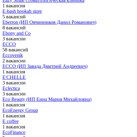
Eazy Smile стоматологическая клиника
1 вакансия
E-bash hookah store
5 вакансий
Eberron (ИП Овчинников Данил Романович)
8 вакансий
Ebony and Co
3 вакансии
ECCO
58 вакансий
Eccovenik
2 вакансии
ECCO (ИП Завада Дмитрий Андреевич)
1 вакансия
E'CHELLE
3 вакансии
Eclectica
3 вакансии
Eco Beauty (ИП Еина Мария Михайловна)
1 вакансия
EcoEnergy Group
1 вакансия
E coffee
1 вакансия
EcoFinance