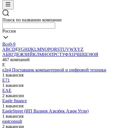
Поиск по названию компании
Россия
Все
0-9
A
B
C
D
E
F
G
H
I
J
K
L
M
N
O
P
Q
R
S
T
U
V
W
X
Y
Z
А
Б
В
Г
Д
Е
Ж
З
И
Й
К
Л
М
Н
О
П
Р
С
Т
У
Ф
Х
Ц
Ч
Ш
Щ
Э
Ю
Я
467 компаний
E
e2e4 Поставщик компьютерной и цифровой техники
1 вакансия
E71
1 вакансия
EAE
2 вакансии
Eagle finance
1 вакансия
EagleStreet (ИП Валиев Азизбек Азим Угли)
1 вакансия
eastconsult
2 вакансии