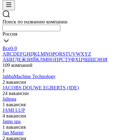
Поиск по названию компании
Россия
Все
0-9
A
B
C
D
E
F
G
H
I
J
K
L
M
N
O
P
Q
R
S
T
U
V
W
X
Y
Z
А
Б
В
Г
Д
Е
Ж
З
И
Й
К
Л
М
Н
О
П
Р
С
Т
У
Ф
Х
Ц
Ч
Ш
Щ
Э
Ю
Я
109 компаний
J
JabbaMachine Technology
2 вакансии
JACOBS DOUWE EGBERTS (JDE)
24 вакансии
Jalinga
1 вакансия
JAMI LUP
4 вакансии
Jamu spa
1 вакансия
Jan Marini
2 вакансии