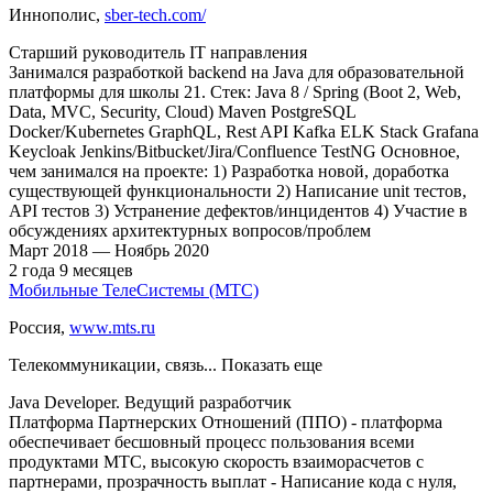
Иннополис
,
sber-tech.com/
Старший руководитель IT направления
Занимался разработкой backend на Java для образовательной
платформы для школы 21. Стек: Java 8 / Spring (Boot 2, Web,
Data, MVC, Security, Cloud) Maven PostgreSQL
Docker/Kubernetes GraphQL, Rest API Kafka ELK Stack Grafana
Keycloak Jenkins/Bitbucket/Jira/Confluence TestNG Основное,
чем занимался на проекте: 1) Разработка новой, доработка
существующей функциональности 2) Написание unit тестов,
API тестов 3) Устранение дефектов/инцидентов 4) Участие в
обсуждениях архитектурных вопросов/проблем
Март
2018
—
Ноябрь
2020
2
года
9
месяцев
Мобильные ТелеСистемы (МТС)
Россия
,
www.mts.ru
Телекоммуникации, связь
... Показать еще
Java Developer. Ведущий разработчик
Платформа Партнерских Отношений (ППО) - платформа
обеспечивает бесшовный процесс пользования всеми
продуктами МТС, высокую скорость взаиморасчетов с
партнерами, прозрачность выплат - Написание кода с нуля,