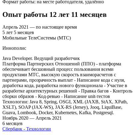
Формат работы
:
на месте работодателя, удалённо
Опыт работы
12
лет
11
месяцев
Апрель
2021
—
по настоящее время
5
лет
5
месяцев
Мобильные ТелеСистемы (МТС)
Иннополис
Java Developer. Ведущий разработчик
Платформа Партнерских Отношений (ППО) - платформа
обеспечивает бесшовный процесс пользования всеми
продуктами МТС, высокую скорость взаиморасчетов с
партнерами, прозрачность выплат - Написание кода с нуля,
доработка кода, разработка нового функционала - Участие в
разработке архитектурных решений - Правка багов - Контроль
сборки образов - Код-ревью - Написание unit-тестов
Технологии: Java 8, Spring, OSGI, XML (JAXB, StAX, XPath,
XSLT), SOAP (JAX-WS), JAX-RS (Jersey), Jooq, LiquiBase,
Guava, Lombook, Docker, Kubernetes, Kafka, Postgresql.
Ноябрь
2020
—
Апрель
2021
6
месяцев
Сбербанк - Технологии