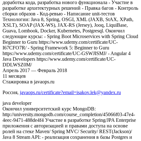
доработка кода, разработка нового функционала - Участие в
разработке архитектурных решений - Правка багов - Контроль
сборки образов - Код-ревью - Написание unit-тестов
Технологии: Java 8, Spring, OSGI, XML (JAXB, StAX, XPath,
XSLT), SOAP (JAX-WS), JAX-RS (Jersey), Jooq, LiquiBase,
Guava, Lombook, Docker, Kubernetes, Postgresql. Окончил
следующие курсы: - Spring Boot Microservices with Spring Cloud
Beginner to Guru https://www.udemy.com/certificate/UC-
I67CFO7R/ - Spring Framework 5: Beginner to Guru
https://www.udemy.com/certificate/UC-GSWJISMJ/ - Angular 4
Java Developers https://www.udemy.com/certificate/UC-
DDLWSZ0M/
Апрель
2017
—
Февраль
2018
11
месяцев
Стажировка в javaops.ru
Россия
,
javaops.ru/certificate?email=isakov.lek@yandex.ru
java developer
Окончил университетский курс MongoDB:
http://university.mongodb.com/course_completion/45066f03-47e4-
4eec-9471-488de4f4 Участие в разработке Spring/JPA Enterprise
приложения c авторизацией и правами доступа на основе
ролей на стеке Maven/ Spring MVC/ Security/ REST(Jackson)/
Java 8 Stream API: - реализация сохранения в базы Postgres и