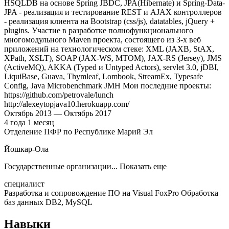
HSQLDB на основе Spring JBDC, JPA(Hibernate) и Spring-Data-
JPA - реализация и тестирование REST и AJAX контроллеров
- реализация клиента на Bootstrap (css/js), datatables, jQuery +
plugins. Участие в разработке полнофункционального
многомодульного Maven проекта, состоящего из 3-х веб
приложений на технологическом стеке: XML (JAXB, StAX,
XPath, XSLT), SOAP (JAX-WS, MTOM), JAX-RS (Jersey), JMS
(ActiveMQ), AKKA (Typed и Untyped Actors), servlet 3.0, jDBI,
LiquiBase, Guava, Thymleaf, Lombook, StreamEx, Typesafe
Config, Java Microbenchmark JMH Мои последние проекты:
https://github.com/petrovale/lunch
http://alexeytopjava10.herokuapp.com/
Октябрь
2013
—
Октябрь
2017
4
года
1
месяц
Отделение ПФР по Республике Марий Эл
Йошкар-Ола
Государственные организации
... Показать еще
специалист
Разработка и сопровождение ПО на Visual FoxPro Обработка
баз данных DB2, MySQL
Навыки