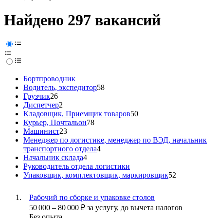
Найдено 297 вакансий
Бортпроводник
Водитель, экспедитор
58
Грузчик
26
Диспетчер
2
Кладовщик, Приемщик товаров
50
Курьер, Почтальон
78
Машинист
23
Менеджер по логистике, менеджер по ВЭД, начальник
транспортного отдела
4
Начальник склада
4
Руководитель отдела логистики
Упаковщик, комплектовщик, маркировщик
52
Рабочий по сборке и упаковке столов
50 000
–
80 000
₽
за услугу,
до вычета налогов
Без опыта