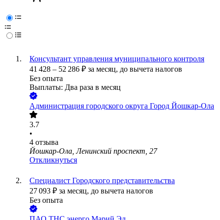
Консультант управления муниципального контроля
41 428
–
52 286
₽
за месяц,
до вычета налогов
Без опыта
Выплаты: Два раза в месяц
Администрация городского округа Город Йошкар-Ола
3.7
•
4
отзыва
Йошкар-Ола, Ленинский проспект, 27
Откликнуться
Специалист Городского представительства
27 093
₽
за месяц,
до вычета налогов
Без опыта
ПАО
ТНС энерго Марий Эл