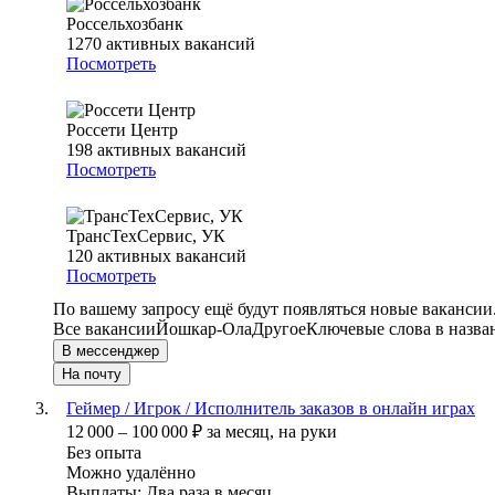
Россельхозбанк
1270
активных вакансий
Посмотреть
Россети Центр
198
активных вакансий
Посмотреть
ТрансТехСервис, УК
120
активных вакансий
Посмотреть
По вашему запросу ещё будут появляться новые вакансии
Все вакансии
Йошкар-Ола
Другое
Ключевые слова в назва
В мессенджер
На почту
Геймер / Игрок / Исполнитель заказов в онлайн играх
12 000
–
100 000
₽
за месяц,
на руки
Без опыта
Можно удалённо
Выплаты: Два раза в месяц