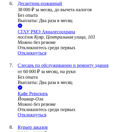
Десантник-пожарный
38 000
₽
за месяц,
до вычета налогов
Без опыта
Выплаты: Два раза в месяц
СГАУ РМЭ Авиалесоохрана
посёлок Куяр, Центральная улица, 103
Можно без резюме
Откликнитесь среди первых
Откликнуться
Слесарь по обслуживанию и ремонту здания
от
60 000
₽
за месяц,
на руки
Без опыта
Выплаты: Два раза в месяц
Кафе Ревизоръ
Йошкар-Ола
Можно без резюме
Откликнитесь среди первых
Откликнуться
Курьер заказов