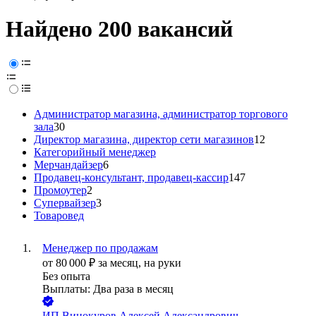
Найдено 200 вакансий
Администратор магазина, администратор торгового
зала
30
Директор магазина, директор сети магазинов
12
Категорийный менеджер
Мерчандайзер
6
Продавец-консультант, продавец-кассир
147
Промоутер
2
Супервайзер
3
Товаровед
Менеджер по продажам
от
80 000
₽
за месяц,
на руки
Без опыта
Выплаты: Два раза в месяц
ИП
Винокуров Алексей Александрович