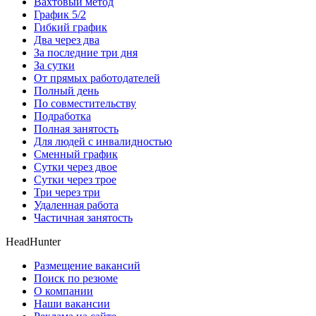
Вахтовый метод
График 5/2
Гибкий график
Два через два
За последние три дня
За сутки
От прямых работодателей
Полный день
По совместительству
Подработка
Полная занятость
Для людей с инвалидностью
Сменный график
Сутки через двое
Сутки через трое
Три через три
Удаленная работа
Частичная занятость
HeadHunter
Размещение вакансий
Поиск по резюме
О компании
Наши вакансии