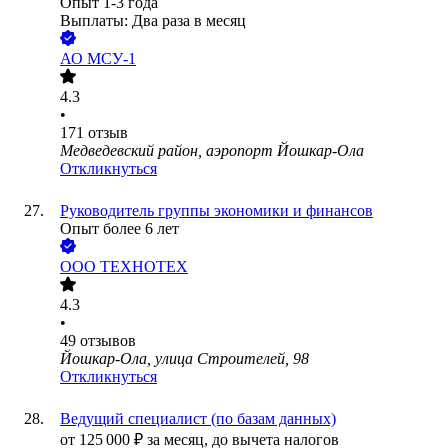
Опыт 1-3 года
Выплаты: Два раза в месяц
АО
МСУ-1
4.3
•
171
отзыв
Медведевский район, аэропорт Йошкар-Ола
Откликнуться
Руководитель группы экономики и финансов
Опыт более 6 лет
ООО
ТЕХНОТЕХ
4.3
•
49
отзывов
Йошкар-Ола, улица Строителей, 98
Откликнуться
Ведущий специалист (по базам данных)
от
125 000
₽
за месяц,
до вычета налогов