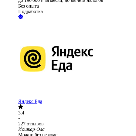
до
190 000
₽
за месяц,
до вычета налогов
Без опыта
Подработка
Яндекс.Еда
3.4
•
227
отзывов
Йошкар-Ола
Можно без резюме