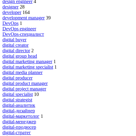
design engineer
4
designer
28
developer
164
development manager
39
DevOps
1
DevOps engineer
DevOps-специалист
digital buyer
digital creator
digital director
2
digital group head
digital marketing manager
1
digital marketing specialist
1
digital media planner
digital producer
digital product manager
digital project manager
digital specialist
10
digital strategist
digital-аналитик
digital-дизайнер
digital-маркетолог
1
digital-менеджер
digital-продюсер
digital-стратег