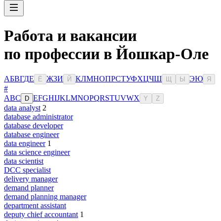
Работа и вакансии
по профессии в Йошкар-Оле
А
Б
В
Г
Д
Е
Ж
З
И
К
Л
М
Н
О
П
Р
С
Т
У
Ф
Х
Ц
Ч
Ш
Э
Ю
Ё
Й
Щ
Ы
Я
#
A
B
C
E
F
G
H
I
J
K
L
M
N
O
P
Q
R
S
T
U
V
W
X
D
Y
Z
data analyst
2
database administrator
database developer
database engineer
data engineer
1
data science engineer
data scientist
DCC specialist
delivery manager
demand planner
demand planning manager
department assistant
deputy chief accountant
1