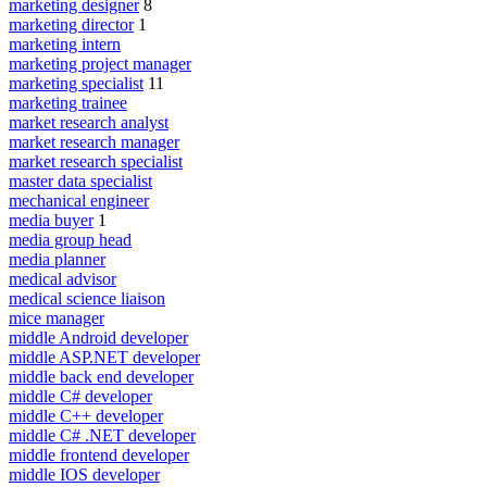
marketing designer
8
marketing director
1
marketing intern
marketing project manager
marketing specialist
11
marketing trainee
market research analyst
market research manager
market research specialist
master data specialist
mechanical engineer
media buyer
1
media group head
media planner
medical advisor
medical science liaison
mice manager
middle Android developer
middle ASP.NET developer
middle back end developer
middle C# developer
middle C++ developer
middle C# .NET developer
middle frontend developer
middle IOS developer