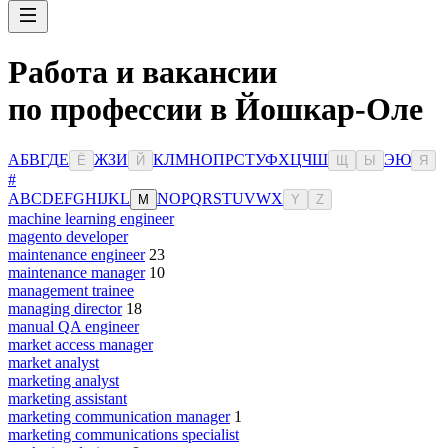
Работа и вакансии
по профессии в Йошкар-Оле
А
Б
В
Г
Д
Е
Ж
З
И
К
Л
М
Н
О
П
Р
С
Т
У
Ф
Х
Ц
Ч
Ш
Э
Ю
Ё
Й
Щ
Ы
Я
#
A
B
C
D
E
F
G
H
I
J
K
L
N
O
P
Q
R
S
T
U
V
W
X
M
Y
Z
machine learning engineer
magento developer
maintenance engineer
23
maintenance manager
10
management trainee
managing director
18
manual QA engineer
market access manager
market analyst
marketing analyst
marketing assistant
marketing communication manager
1
marketing communications specialist