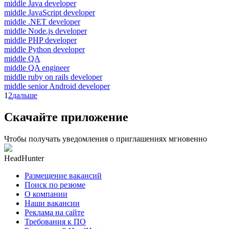
middle Java developer
middle JavaScript developer
middle .NET developer
middle Node.js developer
middle PHP developer
middle Python developer
middle QA
middle QA engineer
middle ruby on rails developer
middle senior Android developer
1
2
дальше
Скачайте приложение
Чтобы получать уведомления о приглашениях мгновенно
HeadHunter
Размещение вакансий
Поиск по резюме
О компании
Наши вакансии
Реклама на сайте
Требования к ПО