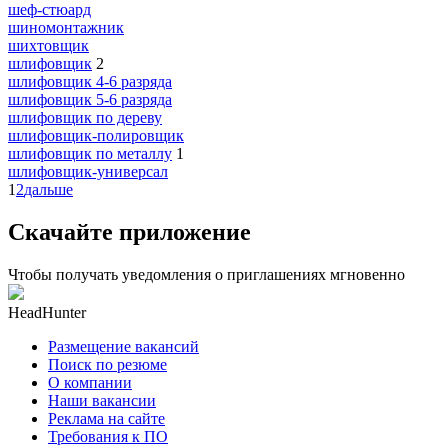
шеф-стюард
шиномонтажник
шихтовщик
шлифовщик
2
шлифовщик 4-6 разряда
шлифовщик 5-6 разряда
шлифовщик по дереву
шлифовщик-полировщик
шлифовщик по металлу
1
шлифовщик-универсал
1
2
дальше
Скачайте приложение
Чтобы получать уведомления о приглашениях мгновенно
HeadHunter
Размещение вакансий
Поиск по резюме
О компании
Наши вакансии
Реклама на сайте
Требования к ПО