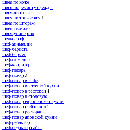
швея по коже
швея по ремонту одежды
швея-портная
швея по трикотажу
1
швея по шторам
швея-технолог
швея-универсал
шелкограф
шеф анимации
шеф-бариста
шеф-бармен
шеф-инженер
шеф-кондитер
шеф-пекарь
шеф-повар
2
шеф-повар в кафе
шеф-повар восточной кухни
шеф-повар в ресторан
1
шеф-повар в столовую
шеф-повар европейской кухни
шеф-повар (кейтеринг)
шеф-повар ресторана
1
шеф-повар японской кухни
шеф-редактор
шеф-редактор сайта