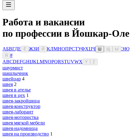
Работа и вакансии
по профессии в Йошкар-Оле
А
Б
В
Г
Д
Е
Ж
З
И
К
Л
М
Н
О
П
Р
С
Т
У
Ф
Х
Ц
Ч
Э
Ю
Ё
Й
Ш
Щ
Ы
#
Я
A
B
C
D
E
F
G
H
I
J
K
L
M
N
O
P
Q
R
S
T
U
V
W
X
Y
Z
шаурмист
шашлычник
швейцар
4
швея
2
швея в ателье
швея в цех
1
швея-закройщица
швея-конструктор
швея-лаборант
швея-мотористка
швея мягкой мебели
швея-надомница
швея на производство
1