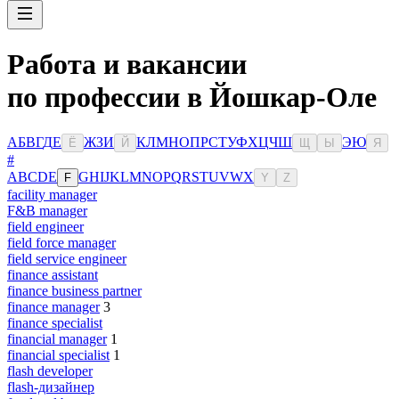
Работа и вакансии
по профессии в Йошкар-Оле
А
Б
В
Г
Д
Е
Ж
З
И
К
Л
М
Н
О
П
Р
С
Т
У
Ф
Х
Ц
Ч
Ш
Э
Ю
Ё
Й
Щ
Ы
Я
#
A
B
C
D
E
G
H
I
J
K
L
M
N
O
P
Q
R
S
T
U
V
W
X
F
Y
Z
facility manager
F&B manager
field engineer
field force manager
field service engineer
finance assistant
finance business partner
finance manager
3
finance specialist
financial manager
1
financial specialist
1
flash developer
flash-дизайнер