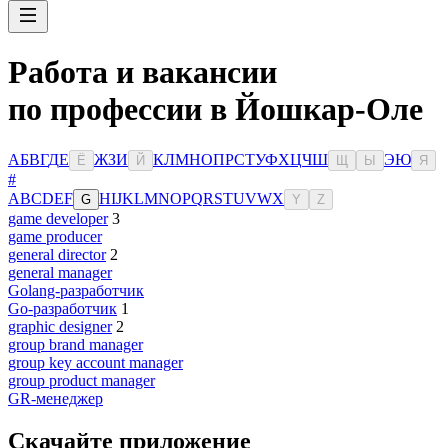
Работа и вакансии
по профессии в Йошкар-Оле
А
Б
В
Г
Д
Е
Ж
З
И
К
Л
М
Н
О
П
Р
С
Т
У
Ф
Х
Ц
Ч
Ш
Э
Ю
Ё
Й
Щ
Ы
Я
#
A
B
C
D
E
F
H
I
J
K
L
M
N
O
P
Q
R
S
T
U
V
W
X
G
Y
Z
game developer
3
game producer
general director
2
general manager
Golang-разработчик
Go-разработчик
1
graphic designer
2
group brand manager
group key account manager
group product manager
GR-менеджер
Скачайте приложение